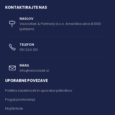
KONTAKTIRAJTE NAS
NASLOV
Vezovišek & Partnerji d.o.o. Ameriška ulica 8,1000
Ljubljana
TELEFON
051 224 301
EMAIL
info@vezovisek.si
UPORABNE POVEZAVE
Politika zasebnosti in uporaba piškotkov
Pogoji poslovanja
MojSkrbnik