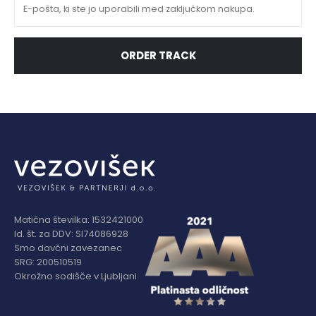
ORDER TRACK
Matična številka: 1532421000
Id. št. za DDV: SI74086928
Smo davčni zavezanec
SRG: 200510519
Okrožno sodišče v Ljubljani